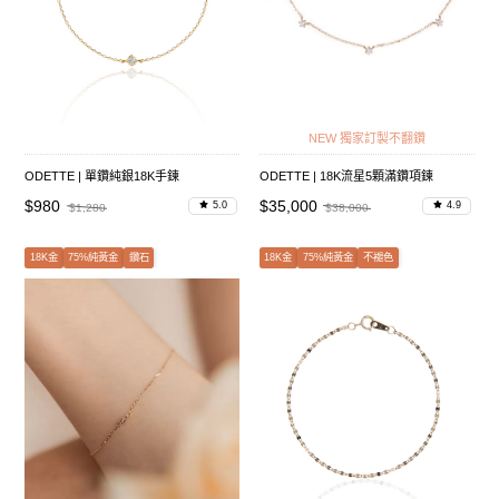
NEW 獨家訂製不翻鑽
ODETTE | 單鑽純銀18K手鍊
ODETTE | 18K流星5顆滿鑽項鍊
$980
$35,000
5.0
4.9
$1,280
$38,000
18K金
75%純黃金
鑽石
18K金
75%純黃金
不褪色