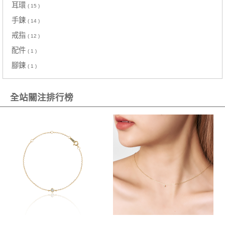
耳環
( 15 )
手鍊
( 14 )
戒指
( 12 )
配件
( 1 )
腳鍊
( 1 )
全站關注排行榜