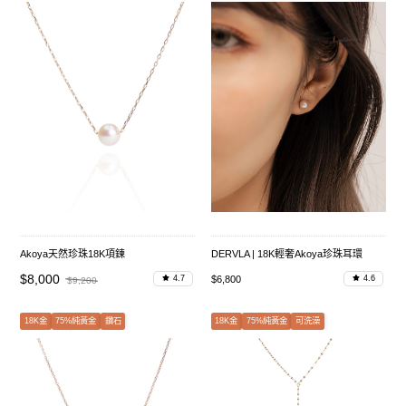
Akoya天然珍珠18K項鍊
DERVLA | 18K輕奢Akoya珍珠耳環
$8,000
$6,800
4.7
4.6
$9,200
18K金
75%純黃金
鑽石
18K金
75%純黃金
可洗澡