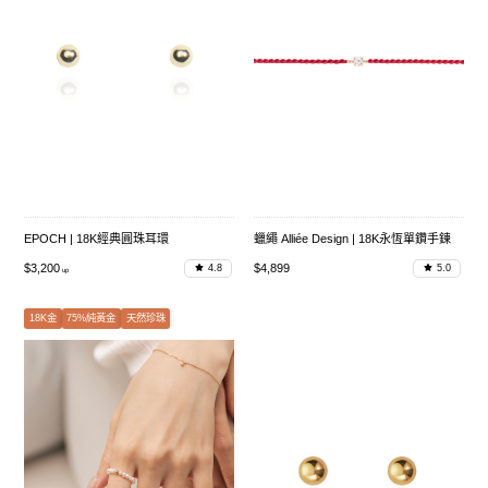
EPOCH | 18K經典圓珠耳環
蠟繩 Alliée Design | 18K永恆單鑽手鍊
$3,200
$4,899
4.8
5.0
18K金
75%純黃金
天然珍珠