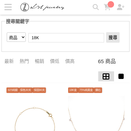
【18K】搜尋結果 | LZL Jewelry 輕珠寶飾品
搜尋關鍵字
搜尋
65 商品
最新
熱門
暢銷
價低
價高
925純銀
保色30天
保固90天
18K金
75%純黃金
鑽石