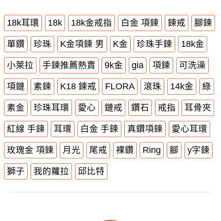
18k耳環
18k
18k金戒指
白金 項鍊
鍊戒
腳鍊
單鑽
珍珠
K金項鍊 男
K金
珍珠手鍊
18k金
小萊拉
手鍊推薦熱賣
9k金
gia
項鍊
可洗澡
項鏈
素鍊
K18 鍊戒
FLORA
滾珠
14k金
綠
素金
珍珠耳環
愛心
鏈戒
鑽石
戒指
耳骨夾
紅線 手鍊
耳環
白金 手鍊
真鑽項鍊
愛心耳環
玫瑰金 項鍊
月光
尾戒
裸鑽
Ring
腳
y字鍊
獅子
我的蘿拉
邱比特