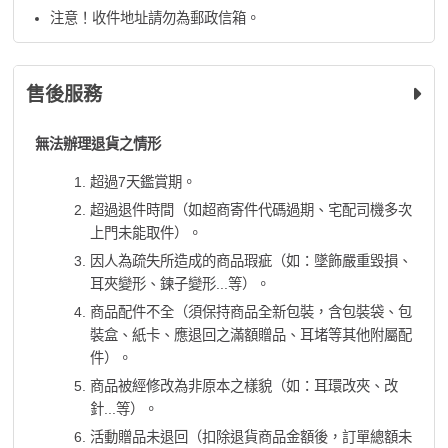
注意！收件地址請勿為郵政信箱。
售後服務
無法辦理退貨之情形
超過7天鑑賞期。
超過退件時間（如超商寄件代碼過期、宅配司機多次
上門未能取件）。
因人為疏失所造成的商品瑕疵（如：墜飾嚴重毀損、
耳夾變形、鍊子變形...等）。
商品配件不全（須保持商品全新包裝，含包裝袋、包
裝盒、紙卡、應退回之滿額贈品、耳堵等其他附屬配
件）。
商品被經修改為非原本之樣貌（如：耳環改夾、改
針...等）。
活動贈品未退回（扣除退貨商品金額後，訂單總額未