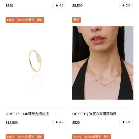
$520
$8,500
4.6
5.0
14K金
58.5%純黃金
鑽石
黃銅
ODETTE | 14K琢光金穗戒指
ODETTE | 質感心閃滿鑽項鍊
$12,800
$520
4.9
4.8
14K金
58.5%純黃金
鑽石
14K金
58.5%純黃金
鑽石