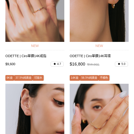
NEW
NEW
ODETTE | Ciro單鑽14K戒指
ODETTE | Ciro單鑽14K耳環
$16,800
$9,600
4.7
5.0
$18,000
9K金
37.5%純黃金
可碰水
14K金
58.5%純黃金
不褪色