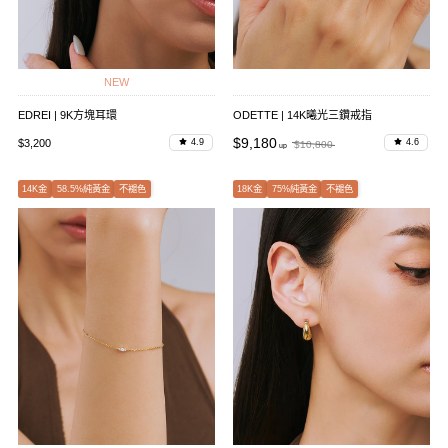
NEW
EDREI | 9K方塊耳環
ODETTE | 14K曦光三鑽戒指
$9,180
$3,200
4.9
4.6
$10,800
14K金
58.5%純黃金
不褪色
18K金
75%純黃金
不褪色