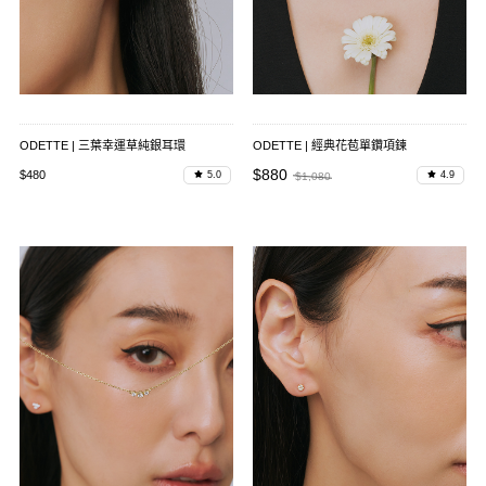
ODETTE | 三葉幸運草純銀耳環
ODETTE | 經典花苞單鑽項鍊
$880
$480
5.0
4.9
$1,080