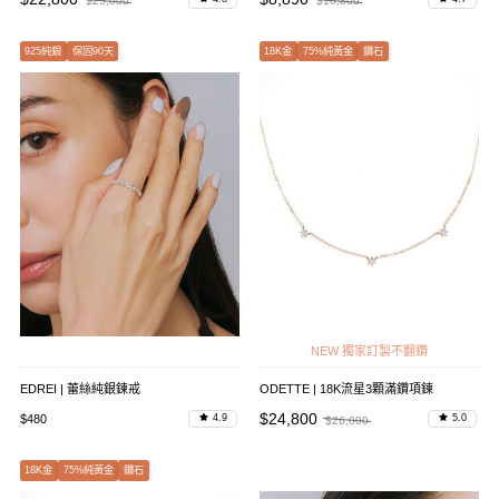
$25,000
$10,800
925純銀
保固90天
18K金
75%純黃金
鑽石
NEW 獨家訂製不翻鑽
EDREI | 蕾絲純銀鍊戒
ODETTE | 18K流星3顆滿鑽項鍊
$24,800
$480
4.9
5.0
$26,000
18K金
75%純黃金
鑽石