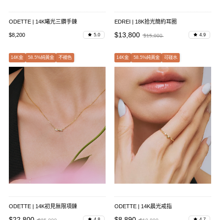
ODETTE | 14K曦光三鑽手鍊
EDREI | 18K拾光簡約耳圈
$13,800
$8,200
5.0
4.9
$15,000
14K金
58.5%純黃金
不褪色
14K金
58.5%純黃金
可碰水
ODETTE | 14K初見無限項鍊
ODETTE | 14K晨光戒指
$22,800
$8,890
4.8
4.7