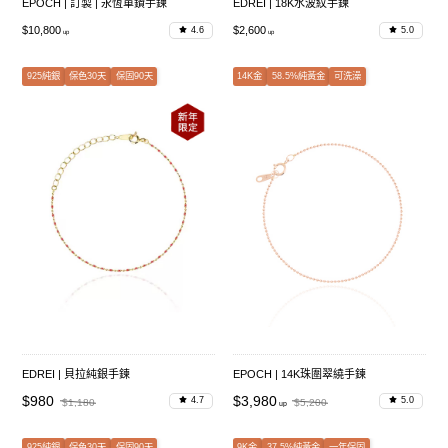
EPOCH | 訂製 | 永恆單鑽手鍊
EDREI | 18K水波紋手鍊
$10,800
$2,600
4.6
5.0
925純銀
保色30天
保固90天
14K金
58.5%純黃金
可洗澡
EDREI | 貝拉純銀手鍊
EPOCH | 14K珠圍翠繞手鍊
$980
$3,980
4.7
5.0
$1,180
$5,200
925純銀
保色30天
保固90天
9K金
37.5%純黃金
一年保固