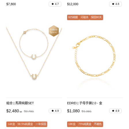
$7,800
$12,000
4.7
4.6
925純銀
可碰水
保固90天
組合 | 馬蹄純銀SET
EDREI | 子母手鍊2.0 - 金
$2,480
$1,080
4.9
4.9
$2,780
$1,380
14K金
58.5%純黃金
一年保固
18K金
75%純黃金
不褪色