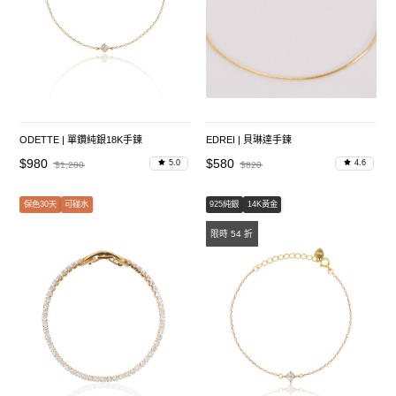
ODETTE | 單鑽純銀18K手鍊
EDREI | 貝琳達手鍊
$980
$580
5.0
4.6
$1,280
$820
保色30天
可碰水
925純銀
14K黃金
限時 54 折