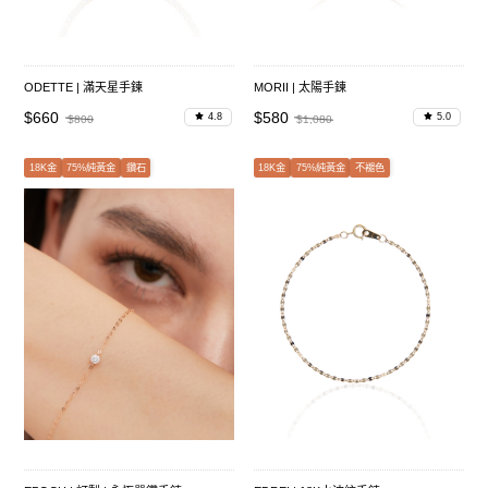
ODETTE | 滿天星手鍊
MORII | 太陽手鍊
$660
$580
4.8
5.0
$800
$1,080
18K金
75%純黃金
鑽石
18K金
75%純黃金
不褪色