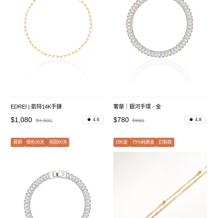
EDREI | 凱特14K手鍊
奢華｜銀河手環 - 金
$1,080
$780
4.6
4.8
$1,500
$980
黃銅
保色30天
保固60天
18K金
75%純黃金
訂製款