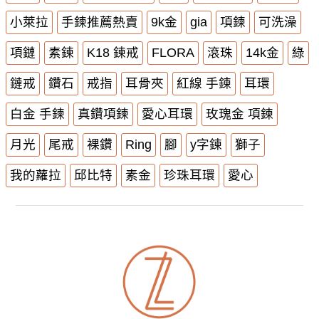
小萊拉
手鍊推薦熱賣
9k金
gia
項鍊
可洗澡
項鏈
素鍊
K18 鍊戒
FLORA
滾珠
14k金
綠
鏈戒
鑽石
戒指
耳骨夾
紅線 手鍊
耳環
白金 手鍊
真鑽項鍊
愛心耳環
玫瑰金 項鍊
月光
尾戒
裸鑽
Ring
腳
y字鍊
獅子
我的蘿拉
邱比特
素金
珍珠耳環
愛心