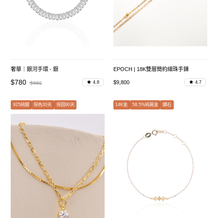
奢華｜銀河手環 - 銀
EPOCH | 18K雙層簡約細珠手鍊
$780
$9,800
4.8
4.7
$980
925純銀
保色30天
保固90天
14K金
58.5%純黃金
鑽石