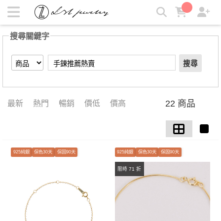
【手鍊推薦熱賣】搜尋結果 | LZL Jewelry 輕珠寶飾品
搜尋關鍵字
搜尋
22 商品
最新
熱門
暢銷
價低
價高
925純銀
保色30天
保固90天
925純銀
保色30天
保固90天
限時 71 折