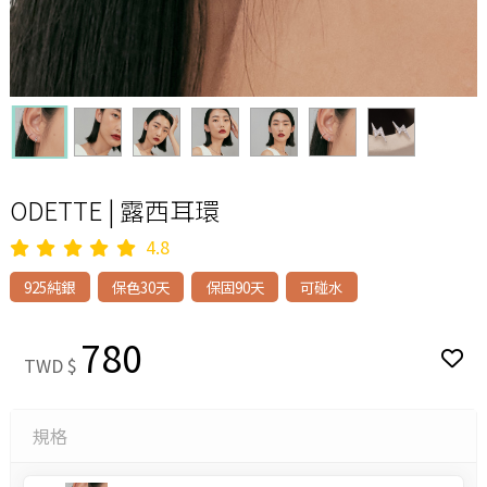
ODETTE | 露西耳環
4.8
925純銀
保色30天
保固90天
可碰水
780
TWD $
規格