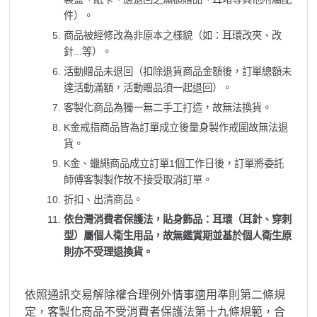
件）。
商品被經修改為非原本之樣貌（如：耳環改夾、改
針...等）。
活動贈品未退回（扣除退貨商品金額後，訂單總額未
達活動滿額，活動贈品須一起退回）。
客製化商品為獨一無二手工打造，故無法換貨。
K金戒指商品皆為訂單成立後量身製作戒圍故無法退
貨。
K金、蠟繩商品成立訂單1個工作日後，訂單將委託
師傅客製製作故不接受取消訂單。
折扣、出清商品。
依台灣消費者保護法，貼身飾品：耳環（耳針、穿刺
型）屬個人衛生用品，故無鑑賞期並基於個人衛生原
則亦不受理退換貨。
依照通訊交易解除權合理例外情事適用準則第二條規
定，客製化商品不受消費者保護法第十九條規範，合