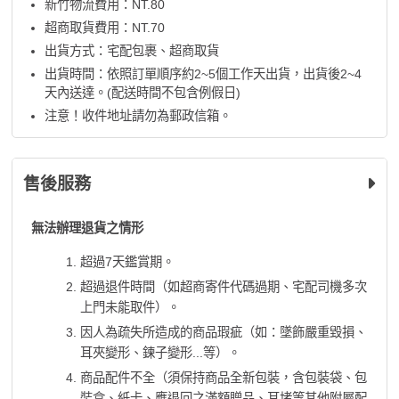
新竹物流費用：NT.80
超商取貨費用：NT.70
出貨方式：宅配包裹、超商取貨
出貨時間：依照訂單順序約2~5個工作天出貨，出貨後2~4
天內送達。(配送時間不包含例假日)
注意！收件地址請勿為郵政信箱。
售後服務
無法辦理退貨之情形
超過7天鑑賞期。
超過退件時間（如超商寄件代碼過期、宅配司機多次
上門未能取件）。
因人為疏失所造成的商品瑕疵（如：墜飾嚴重毀損、
耳夾變形、鍊子變形...等）。
商品配件不全（須保持商品全新包裝，含包裝袋、包
裝盒、紙卡、應退回之滿額贈品、耳堵等其他附屬配