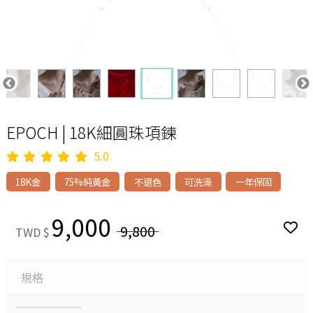
EPOCH | 18K細圓珠項鍊
5.0
18K金
75%純黃金
不退色
可洗澡
一年保固
9,000
9,800
TWD $
規格