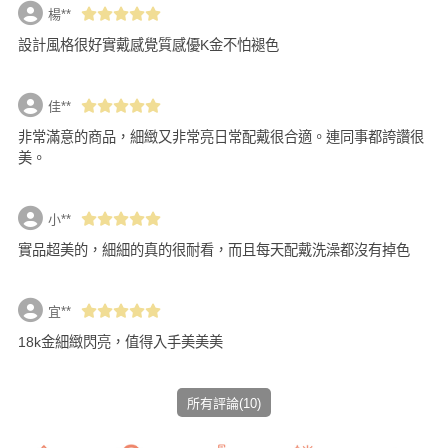
楊**
設計風格很好實戴感覺質感優K金不怕褪色
佳**
非常滿意的商品，細緻又非常亮日常配戴很合適。連同事都誇讚很
美。
小**
實品超美的，細細的真的很耐看，而且每天配戴洗澡都沒有掉色
宜**
18k金細緻閃亮，值得入手美美美
所有評論(10)