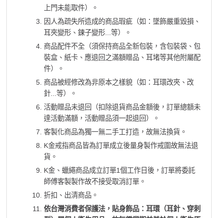
上門未能取件）。
因人為疏失所造成的商品瑕疵（如：墜飾嚴重毀損、
耳夾變形、鍊子變形...等）。
商品配件不全（須保持商品全新包裝，含包裝袋、包
裝盒、紙卡、應退回之滿額贈品、耳堵等其他附屬配
件）。
商品被經修改為非原本之樣貌（如：耳環改夾、改
針...等）。
活動贈品未退回（扣除退貨商品金額後，訂單總額未
達活動滿額，活動贈品須一起退回）。
客製化商品為獨一無二手工打造，故無法換貨。
K金戒指商品皆為訂單成立後量身製作戒圍故無法退
貨。
K金、蠟繩商品成立訂單1個工作日後，訂單將委託
師傅客製製作故不接受取消訂單。
折扣、出清商品。
依台灣消費者保護法，貼身飾品：耳環（耳針、穿刺