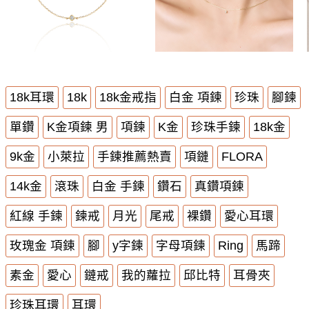
18k耳環
18k
18k金戒指
白金 項鍊
珍珠
腳鍊
單鑽
K金項鍊 男
項鍊
K金
珍珠手鍊
18k金
9k金
小萊拉
手鍊推薦熱賣
項鏈
FLORA
14k金
滾珠
白金 手鍊
鑽石
真鑽項鍊
紅線 手鍊
鍊戒
月光
尾戒
裸鑽
愛心耳環
玫瑰金 項鍊
腳
y字鍊
字母項鍊
Ring
馬蹄
素金
愛心
鏈戒
我的蘿拉
邱比特
耳骨夾
珍珠耳環
耳環