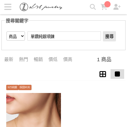
【單鑽純銀項鍊】搜尋結果 | LZL Jewelry 輕珠寶飾品
搜尋關鍵字
搜尋
1 商品
最新
熱門
暢銷
價低
價高
925純銀
保固90天