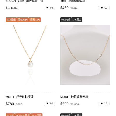
EPOCH | 訂製 | 永恆單鑽手鍊
質感 | 旋轉微鑽耳環
$460
$10,800
4.6
4.9
$780
925純銀
保色30天
保固90天
925純銀
14K黃金
MORII | 經典珍珠項鍊
MORII | 純銀經典素鍊
$780
$690
5.0
4.9
$980
$1,080
14K金
58.5%純黃金
一年保固
925純銀
14K黃金