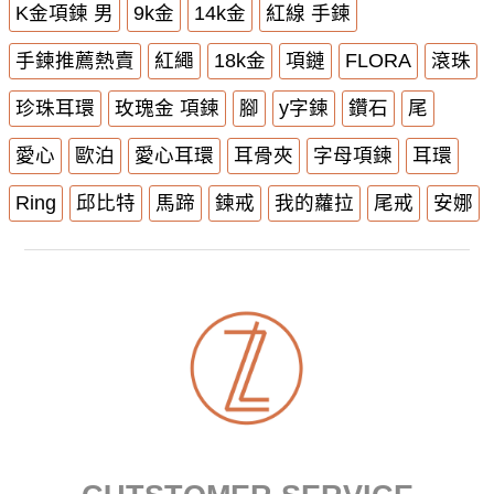
K金項鍊 男
9k金
14k金
紅線 手鍊
手鍊推薦熱賣
紅繩
18k金
項鏈
FLORA
滾珠
珍珠耳環
玫瑰金 項鍊
腳
y字鍊
鑽石
尾
愛心
歐泊
愛心耳環
耳骨夾
字母項鍊
耳環
Ring
邱比特
馬蹄
鍊戒
我的蘿拉
尾戒
安娜