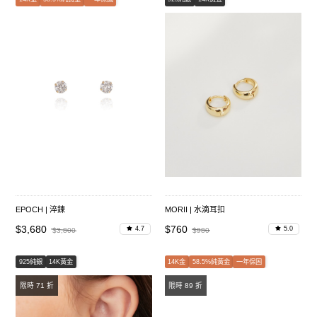
EPOCH | 淬鍊
MORII | 水滴耳扣
$3,680
$760
4.7
5.0
$3,800
$980
925純銀
14K黃金
14K金
58.5%純黃金
一年保固
限時 71 折
限時 89 折