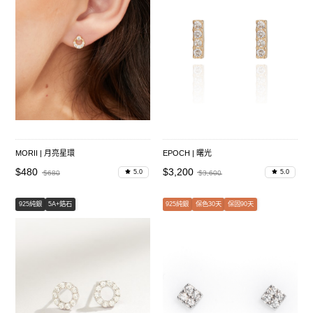
MORII | 月亮星環
EPOCH | 曙光
$480
$3,200
5.0
5.0
$680
$3,600
925純銀
5A+鋯石
925純銀
保色30天
保固90天