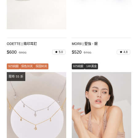
ODETTE | 烙印耳釘
MORII | 堅強 - 銀
$600
$520
5.0
4.8
$800
$700
925純銀
保色30天
保固90天
925純銀
14K黃金
限時 55 折