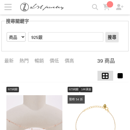
【925銀】搜尋結果 | LZL Jewelry 輕珠寶飾品
搜尋關鍵字
搜尋
39 商品
最新
熱門
暢銷
價低
價高
925純銀
925純銀
14K黃金
限時 54 折