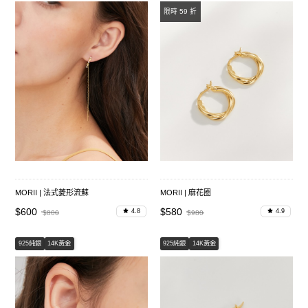
限時 59 折
MORII | 法式菱形流蘇
MORII | 麻花圈
$600
$580
4.8
4.9
$800
$980
925純銀
14K黃金
925純銀
14K黃金