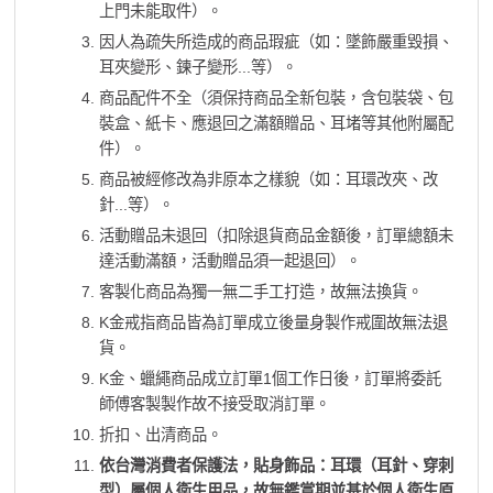
上門未能取件）。
因人為疏失所造成的商品瑕疵（如：墜飾嚴重毀損、
耳夾變形、鍊子變形...等）。
商品配件不全（須保持商品全新包裝，含包裝袋、包
裝盒、紙卡、應退回之滿額贈品、耳堵等其他附屬配
件）。
商品被經修改為非原本之樣貌（如：耳環改夾、改
針...等）。
活動贈品未退回（扣除退貨商品金額後，訂單總額未
達活動滿額，活動贈品須一起退回）。
客製化商品為獨一無二手工打造，故無法換貨。
K金戒指商品皆為訂單成立後量身製作戒圍故無法退
貨。
K金、蠟繩商品成立訂單1個工作日後，訂單將委託
師傅客製製作故不接受取消訂單。
折扣、出清商品。
依台灣消費者保護法，貼身飾品：耳環（耳針、穿刺
型）屬個人衛生用品，故無鑑賞期並基於個人衛生原