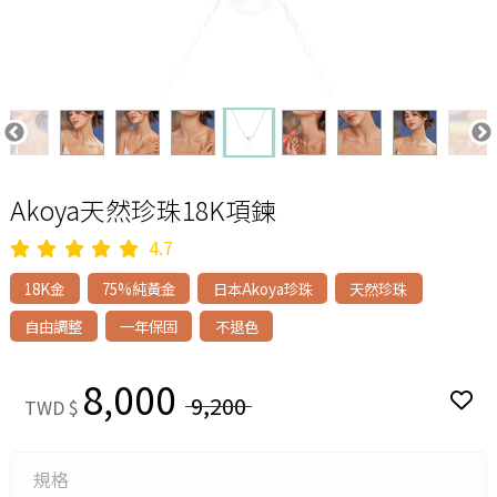
Akoya天然珍珠18K項鍊
4.7
18K金
75%純黃金
日本Akoya珍珠
天然珍珠
自由調整
一年保固
不退色
8,000
9,200
TWD $
規格