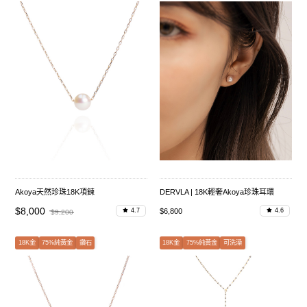
Akoya天然珍珠18K項鍊
DERVLA | 18K輕奢Akoya珍珠耳環
$8,000
$6,800
4.7
4.6
$9,200
18K金
75%純黃金
鑽石
18K金
75%純黃金
可洗澡