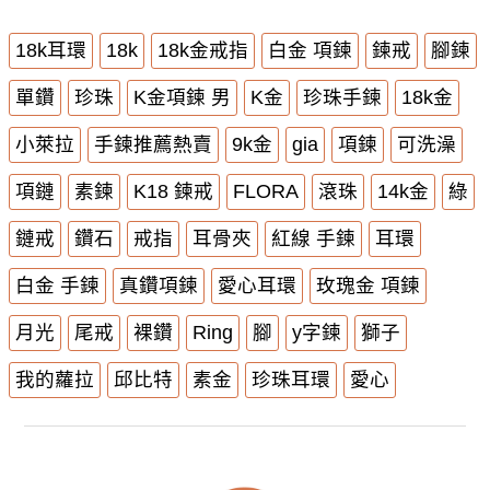
18k耳環
18k
18k金戒指
白金 項鍊
鍊戒
腳鍊
單鑽
珍珠
K金項鍊 男
K金
珍珠手鍊
18k金
小萊拉
手鍊推薦熱賣
9k金
gia
項鍊
可洗澡
項鏈
素鍊
K18 鍊戒
FLORA
滾珠
14k金
綠
鏈戒
鑽石
戒指
耳骨夾
紅線 手鍊
耳環
白金 手鍊
真鑽項鍊
愛心耳環
玫瑰金 項鍊
月光
尾戒
裸鑽
Ring
腳
y字鍊
獅子
我的蘿拉
邱比特
素金
珍珠耳環
愛心