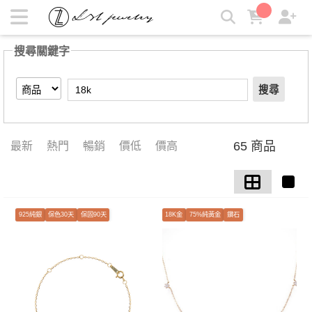
【18k】搜尋結果 | LZL Jewelry 輕珠寶飾品
搜尋關鍵字
搜尋
65 商品
最新
熱門
暢銷
價低
價高
925純銀
保色30天
保固90天
18K金
75%純黃金
鑽石