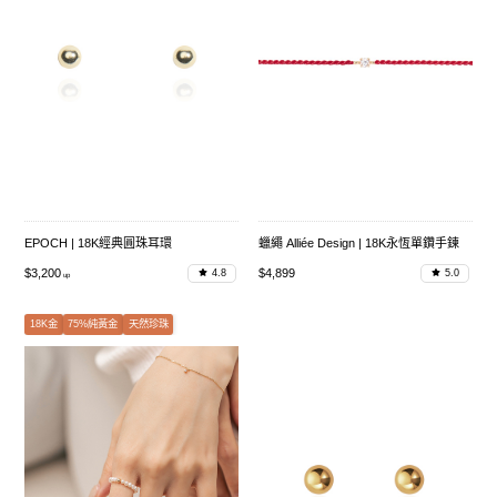
EPOCH | 18K經典圓珠耳環
蠟繩 Alliée Design | 18K永恆單鑽手鍊
$3,200
$4,899
4.8
5.0
18K金
75%純黃金
天然珍珠