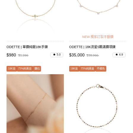
NEW 獨家訂製不翻鑽
ODETTE | 單鑽純銀18K手鍊
ODETTE | 18K流星5顆滿鑽項鍊
$980
$35,000
5.0
4.9
$1,280
$38,000
18K金
75%純黃金
鑽石
18K金
75%純黃金
不褪色