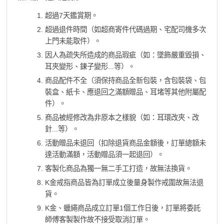
超過7天鑑賞期。
超過退件時間（如超商寄件代碼過期、宅配司機多次
上門未能取件）。
因人為疏失所造成的商品瑕疵（如：墜飾嚴重毀損、
耳夾變形、鍊子變形...等）。
商品配件不全（須保持商品全新包裝，含包裝袋、包
裝盒、紙卡、應退回之滿額贈品、耳堵等其他附屬配
件）。
商品被經修改為非原本之樣貌（如：耳環改夾、改
針...等）。
活動贈品未退回（扣除退貨商品金額後，訂單總額未
達活動滿額，活動贈品須一起退回）。
客製化商品為獨一無二手工打造，故無法換貨。
K金戒指商品皆為訂單成立後量身製作戒圍故無法退
貨。
K金、蠟繩商品成立訂單1個工作日後，訂單將委託
師傅客製製作故不接受取消訂單。