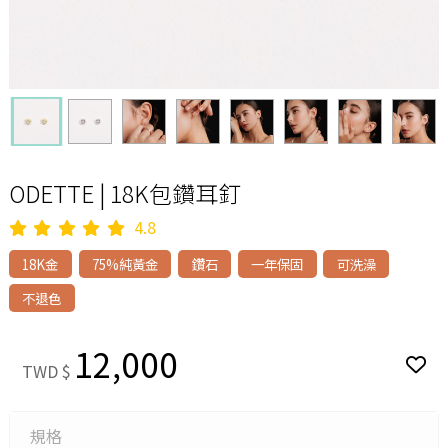
ODETTE | 18K包鑽耳釘
4.8
18K金
75%純黃金
鑽石
一年保固
可洗澡
不退色
12,000
TWD $
規格