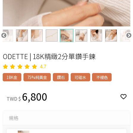
ODETTE | 18K精緻2分單鑽手鍊
4.7
18K金
75%純黃金
鑽石
可碰水
不褪色
6,800
TWD $
規格