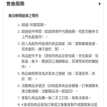
售後服務
無法辦理退貨之情形
超過7天鑑賞期。
超過退件時間（如超商寄件代碼過期、宅配司機多次
上門未能取件）。
因人為疏失所造成的商品瑕疵（如：墜飾嚴重毀損、
耳夾變形、鍊子變形...等）。
商品配件不全（須保持商品全新包裝，含包裝袋、包
裝盒、紙卡、應退回之滿額贈品、耳堵等其他附屬配
件）。
商品被經修改為非原本之樣貌（如：耳環改夾、改
針...等）。
活動贈品未退回（扣除退貨商品金額後，訂單總額未
達活動滿額，活動贈品須一起退回）。
客製化商品為獨一無二手工打造，故無法換貨。
K金戒指商品皆為訂單成立後量身製作戒圍故無法退