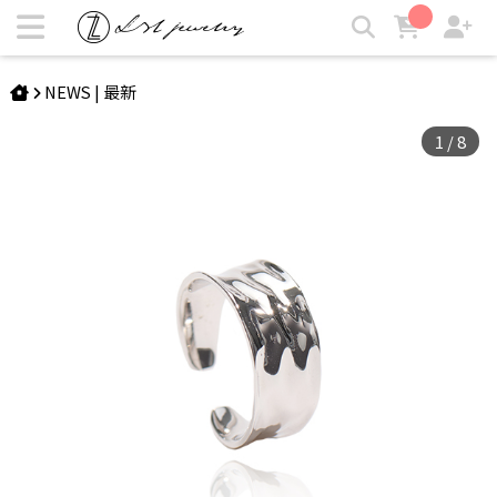
EDREI | 造型凹凸戒指 | LZL Jewelry 輕珠寶飾品
NEWS | 最新
1
/
8