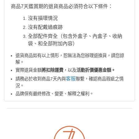
商品7天鑑賞期的退貨商品必須符合以下條件：
沒有損壞情況
沒有配戴過痕跡
全部配件齊全（包含外盒子、內盒子、收納
袋、和全部附加內容）
退貨商品如有以上情形，恕無法為您辦理退換貨，請您諒
解。
實際退貨金額
將扣除運費
，以及
活動折價優惠金額。
客服
請務必於收到商品7天內與
聯繫，確認商品瑕疵之情
況。
品牌保有最終修改、變更、解釋之權利。