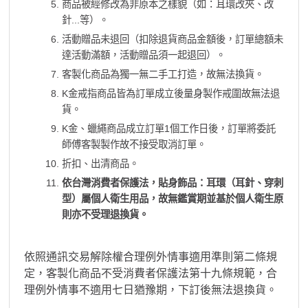
商品被經修改為非原本之樣貌（如：耳環改夾、改
針...等）。
活動贈品未退回（扣除退貨商品金額後，訂單總額未
達活動滿額，活動贈品須一起退回）。
客製化商品為獨一無二手工打造，故無法換貨。
K金戒指商品皆為訂單成立後量身製作戒圍故無法退
貨。
K金、蠟繩商品成立訂單1個工作日後，訂單將委託
師傅客製製作故不接受取消訂單。
折扣、出清商品。
依台灣消費者保護法，貼身飾品：耳環（耳針、穿刺
型）屬個人衛生用品，故無鑑賞期並基於個人衛生原
則亦不受理退換貨。
依照通訊交易解除權合理例外情事適用準則第二條規
定，客製化商品不受消費者保護法第十九條規範，合
理例外情事不適用七日猶豫期，下訂後無法退換貨。