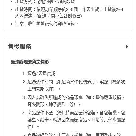
出貨方式：宅配包裹、超商取貨
出貨時間：依照訂單順序約2~5個工作天出貨，出貨後2~4
天內送達。(配送時間不包含例假日)
注意！收件地址請勿為郵政信箱。
售後服務
無法辦理退貨之情形
超過7天鑑賞期。
超過退件時間（如超商寄件代碼過期、宅配司機多次
上門未能取件）。
因人為疏失所造成的商品瑕疵（如：墜飾嚴重毀損、
耳夾變形、鍊子變形...等）。
商品配件不全（須保持商品全新包裝，含包裝袋、包
裝盒、紙卡、應退回之滿額贈品、耳堵等其他附屬配
件）。
商品被經修改為非原本之樣貌（如：耳環改夾、改