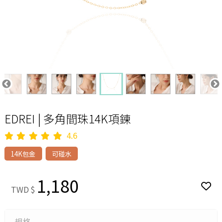
EDREI | 多角間珠14K項鍊
4.6
14K包金
可碰水
1,180
TWD $
規格