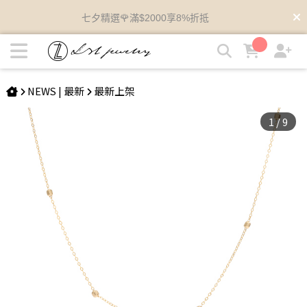
EDREI | 多角間珠14K項鍊 | LZL Jewelry 輕珠寶飾品
浪漫七夕🌹K金精品單件96折
NEWS | 最新
最新上架
1
/
9