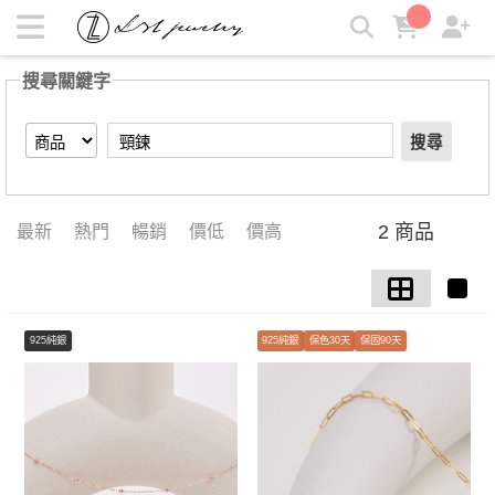
【頸鍊】搜尋結果 | LZL Jewelry 輕珠寶飾品
搜尋關鍵字
搜尋
2 商品
最新
熱門
暢銷
價低
價高
925純銀
925純銀
保色30天
保固90天