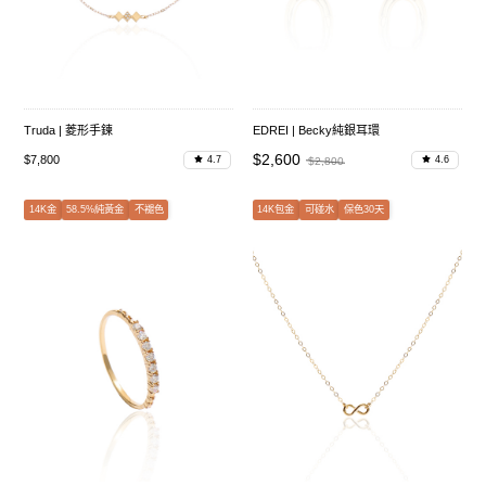
Truda | 菱形手鍊
EDREI | Becky純銀耳環
$2,600
$7,800
4.7
4.6
$2,800
14K金
58.5%純黃金
不褪色
14K包金
可碰水
保色30天