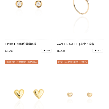
EPOCH | 9K簡約單鑽耳環
WANDER AMELIE | 心尖上戒指
$3,200
$6,200
4.9
4.7
925純銀
不易過敏
保色30天
9K金
37.5%純黃金
不退色