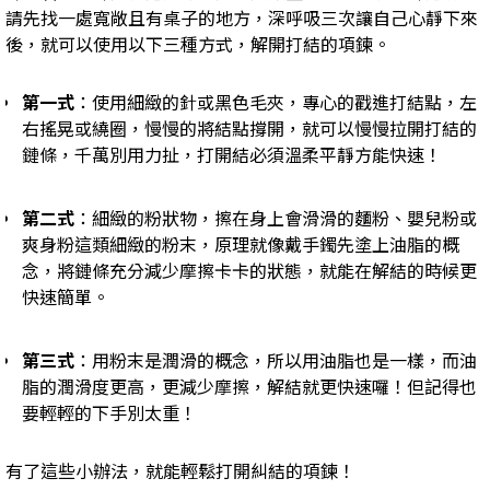
請先找一處寬敞且有桌子的地方，深呼吸三次讓自己心靜下來
後，就可以使用以下三種方式，解開打結的項鍊。
第一式
：使用細緻的針或黑色毛夾，專心的戳進打結點，左
右搖晃或繞圈，慢慢的將結點撐開，就可以慢慢拉開打結的
鏈條，千萬別用力扯，打開結必須溫柔平靜方能快速！
第二式
：細緻的粉狀物，擦在身上會滑滑的麵粉、嬰兒粉或
爽身粉這類細緻的粉末，原理就像戴手鐲先塗上油脂的概
念，將鏈條充分減少摩擦卡卡的狀態，就能在解結的時候更
快速簡單。
第三式
：用粉末是潤滑的概念，所以用油脂也是一樣，而油
脂的潤滑度更高，更減少摩擦，解結就更快速囉！但記得也
要輕輕的下手別太重！
有了這些小辦法，就能輕鬆打開糾結的項鍊！