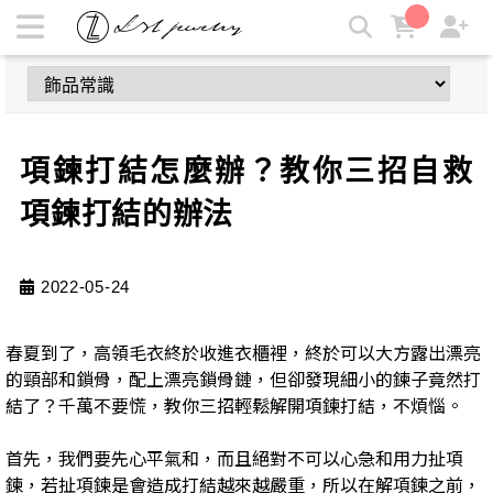
項鍊打結怎麼辦？教你三招自救項鍊打結的辦法 | LZL Jewelry
輕珠寶飾品
項鍊打結怎麼辦？教你三招自救
項鍊打結的辦法
2022-05-24
春夏到了，高領毛衣終於收進衣櫃裡，終於可以大方露出漂亮
的頸部和鎖骨，配上漂亮鎖骨鏈，但卻發現細小的鍊子竟然打
結了？千萬不要慌，教你三招輕鬆解開項鍊打結，不煩惱。
首先，我們要先心平氣和，而且絕對不可以心急和用力扯項
鍊，若扯項鍊是會造成打結越來越嚴重，所以在解項鍊之前，