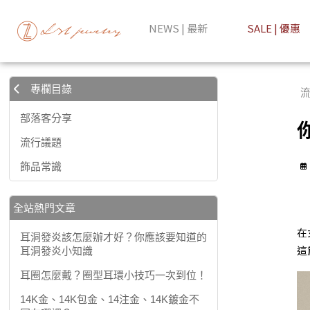
你知道在珠寶中常見的鑽石、鋯石與水晶的不同嗎？ | LZL Jewel
NEWS | 最新
SALE | 優惠
專欄目錄
流
部落客分享
流行議題
飾品常識
全站熱門文章
在
耳洞發炎該怎麼辦才好？你應該要知道的
這
耳洞發炎小知識
耳圈怎麼戴？圈型耳環小技巧一次到位！
14K金、14K包金、14注金、14K鍍金不