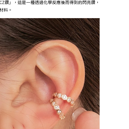
CZ鑽」，這是一種透過化學反應後而得到的閃亮鑽，
材料。