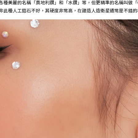
各種美麗的名稱「奧地利鑽」和「水鑽」等，但更精準的名稱叫做「
非此種人工鋯石不好，其硬度非常高，在建造人造衛星通常是不錯的