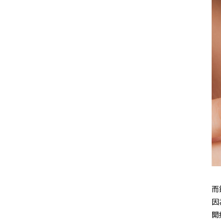
而
因
開