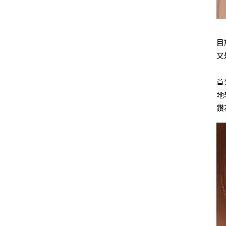
目
又
首
地
鑽