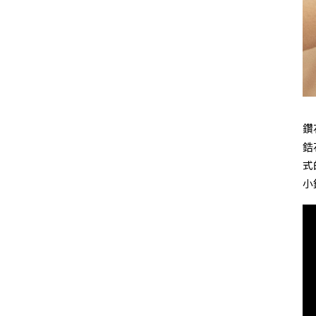
鑽
鋯
式
小