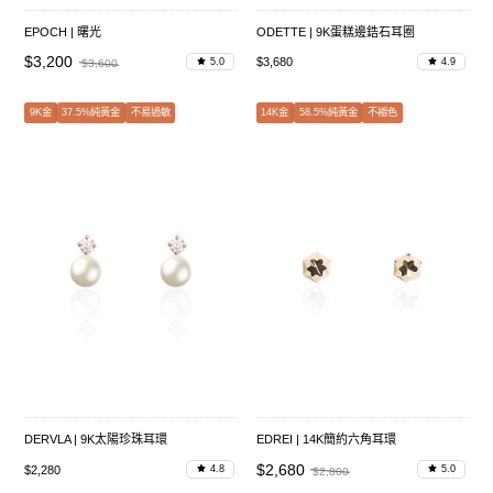
EPOCH | 曙光
ODETTE | 9K蛋糕邊鋯石耳圈
$3,200
$3,680
5.0
4.9
$3,600
9K金
37.5%純黃金
不易過敏
14K金
58.5%純黃金
不褪色
DERVLA | 9K太陽珍珠耳環
EDREI | 14K簡約六角耳環
$2,680
$2,280
4.8
5.0
$2,800