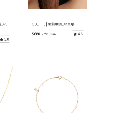
繩14K
ODETTE | 茉莉單鑽14K耳環
$680
4.6
$1,000
5.0