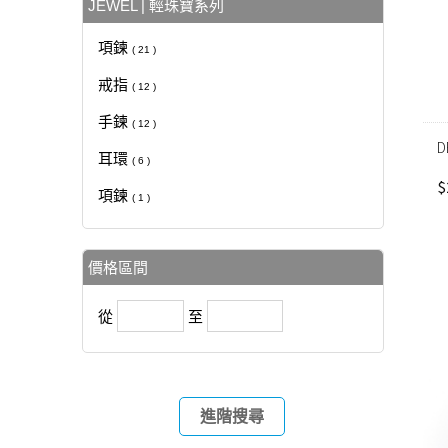
JEWEL | 輕珠寶系列
項鍊
( 21 )
戒指
( 12 )
手鍊
( 12 )
D
耳環
( 6 )
$
項鍊
( 1 )
價格區間
從
至
進階搜尋