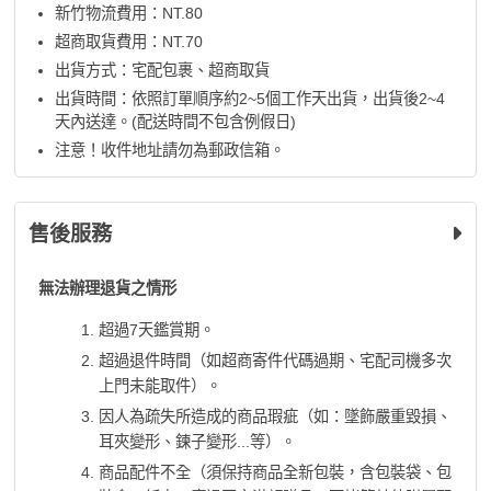
新竹物流費用：NT.80
超商取貨費用：NT.70
出貨方式：宅配包裹、超商取貨
出貨時間：依照訂單順序約2~5個工作天出貨，出貨後2~4
天內送達。(配送時間不包含例假日)
注意！收件地址請勿為郵政信箱。
售後服務
無法辦理退貨之情形
超過7天鑑賞期。
超過退件時間（如超商寄件代碼過期、宅配司機多次
上門未能取件）。
因人為疏失所造成的商品瑕疵（如：墜飾嚴重毀損、
耳夾變形、鍊子變形...等）。
商品配件不全（須保持商品全新包裝，含包裝袋、包