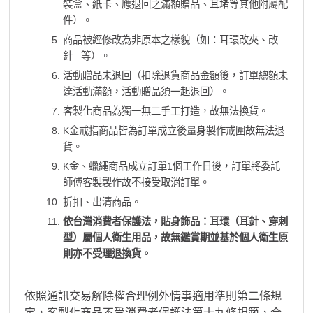
裝盒、紙卡、應退回之滿額贈品、耳堵等其他附屬配
件）。
商品被經修改為非原本之樣貌（如：耳環改夾、改
針...等）。
活動贈品未退回（扣除退貨商品金額後，訂單總額未
達活動滿額，活動贈品須一起退回）。
客製化商品為獨一無二手工打造，故無法換貨。
K金戒指商品皆為訂單成立後量身製作戒圍故無法退
貨。
K金、蠟繩商品成立訂單1個工作日後，訂單將委託
師傅客製製作故不接受取消訂單。
折扣、出清商品。
依台灣消費者保護法，貼身飾品：耳環（耳針、穿刺
型）屬個人衛生用品，故無鑑賞期並基於個人衛生原
則亦不受理退換貨。
依照通訊交易解除權合理例外情事適用準則第二條規
定，客製化商品不受消費者保護法第十九條規範，合