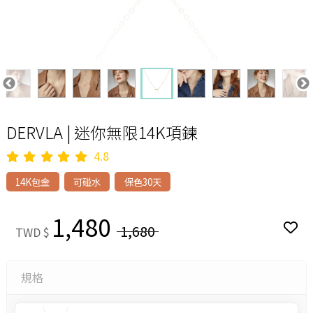
DERVLA | 迷你無限14K項鍊
4.8
14K包金
可碰水
保色30天
1,480
1,680
TWD $
規格