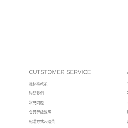
18k耳環
18k
18k金戒指
白金 項鍊
單鑽
14k金
Ring
馬蹄
素金
愛心
鏈戒
我的蘿
愛心耳環
玫瑰金 項鍊
腳
y字鍊
字母項鍊
CUTSTOMER SERVICE
隱私權政策
聯繫我們
常見問題
會員等級說明
配送方式及運費