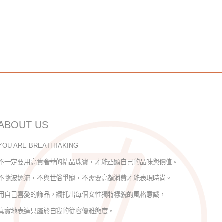
珍珠
腳鍊
項鍊
K金
珍珠手鍊
K金項鍊 男
小萊拉
手
拉
邱比特
耳骨夾
珍珠耳環
耳環
白金 手鍊
鑽石
真
ABOUT US
YOU ARE BREATHTAKING
不一定要用高貴奢華的精品珠寶，才能凸顯自己的品味與價值。
不隨波逐流，不與世俗爭寵，不需要高額消費才能表現時尚。
用自己喜愛的飾品，襯托出每個女性獨特樣貌的風格意識，
真實地表達只屬於自我的從容優雅態度。