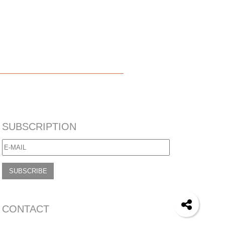
鍊推薦熱賣
18k金
9k金
滾珠
項鏈
FLORA
鑽項鍊
紅線 手鍊
鍊戒
月光
尾戒
裸鑽
SUBSCRIPTION
SUBSCRIBE
CONTACT