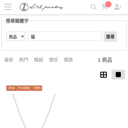
【貓】搜尋結果 | LZL Jewelry 輕珠寶飾品
搜尋關鍵字
搜尋
1 商品
最新
熱門
暢銷
價低
價高
18K金
75%純黃金
不褪色