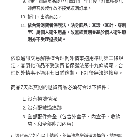
K金、蠟繩商品成立訂單1個工作日後，訂單將委託
師傅客製製作故不接受取消訂單。
折扣、出清商品。
依台灣消費者保護法，貼身飾品：耳環（耳針、穿刺
型）屬個人衛生用品，故無鑑賞期並基於個人衛生原
則亦不受理退換貨。
依照通訊交易解除權合理例外情事適用準則第二條規
定，客製化商品不受消費者保護法第十九條規範，合
理例外情事不適用七日猶豫期，下訂後無法退換貨。
商品7天鑑賞期的退貨商品必須符合以下條件：
沒有損壞情況
沒有配戴過痕跡
全部配件齊全（包含外盒子、內盒子、收納
袋、和全部附加內容）
退貨商品如有以上情形，恕無法為您辦理退換貨，請您諒