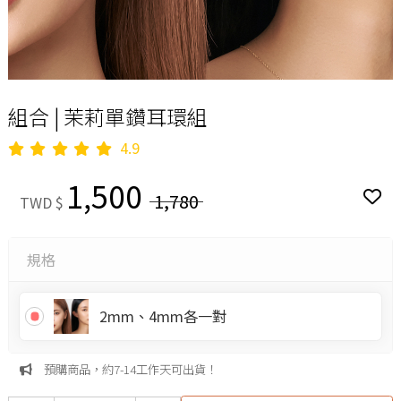
組合 | 茉莉單鑽耳環組
4.9
1,500
1,780
TWD $
規格
2mm、4mm各一對
預購商品，約7-14工作天可出貨！