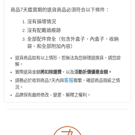
商品7天鑑賞期的退貨商品必須符合以下條件：
沒有損壞情況
沒有配戴過痕跡
全部配件齊全（包含外盒子、內盒子、收納
袋、和全部附加內容）
退貨商品如有以上情形，恕無法為您辦理退換貨，請您諒
解。
實際退貨金額
將扣除運費
，以及
活動折價優惠金額。
客服
請務必於收到商品7天內與
聯繫，確認商品瑕疵之情
況。
品牌保有最終修改、變更、解釋之權利。