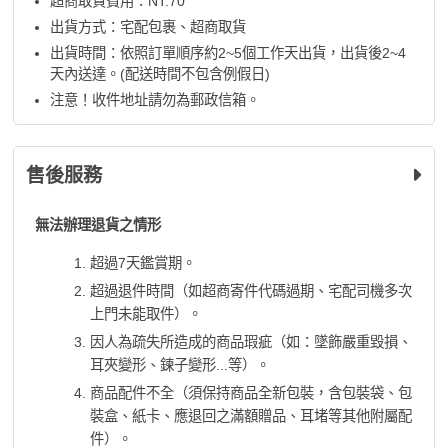
超商取貨費用：NT.70
出貨方式：宅配包裹、超商取貨
出貨時間：依照訂單順序約2~5個工作天出貨，出貨後2~4
天內送達。(配送時間不包含例假日)
注意！收件地址請勿為郵政信箱。
售後服務
無法辦理退貨之情形
超過7天鑑賞期。
超過退件時間（如超商寄件代碼過期、宅配司機多次
上門未能取件）。
因人為疏失所造成的商品瑕疵（如：墜飾嚴重毀損、
耳夾變形、鍊子變形...等）。
商品配件不全（須保持商品全新包裝，含包裝袋、包
裝盒、紙卡、應退回之滿額贈品、耳堵等其他附屬配
件）。