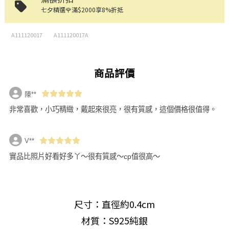
七夕精選🌹滿$2000享8%折抵
A111120017
A111120017A
商品評價
陳**
非常喜歡，小巧精緻，戴起來很亮，很有質感，這個價格很值得。
V**
實品比照片好看好多丫～很有質感～cp值很高～
尺寸：直徑約0.4cm
材質：S925純銀