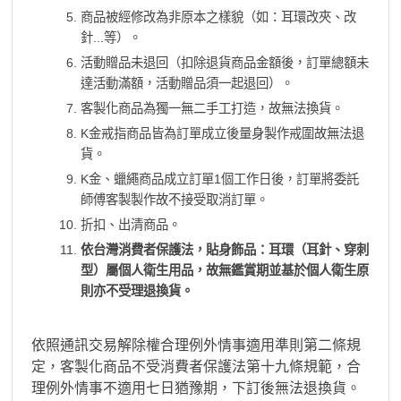
商品被經修改為非原本之樣貌（如：耳環改夾、改
針...等）。
活動贈品未退回（扣除退貨商品金額後，訂單總額未
達活動滿額，活動贈品須一起退回）。
客製化商品為獨一無二手工打造，故無法換貨。
K金戒指商品皆為訂單成立後量身製作戒圍故無法退
貨。
K金、蠟繩商品成立訂單1個工作日後，訂單將委託
師傅客製製作故不接受取消訂單。
折扣、出清商品。
依台灣消費者保護法，貼身飾品：耳環（耳針、穿刺
型）屬個人衛生用品，故無鑑賞期並基於個人衛生原
則亦不受理退換貨。
依照通訊交易解除權合理例外情事適用準則第二條規
定，客製化商品不受消費者保護法第十九條規範，合
理例外情事不適用七日猶豫期，下訂後無法退換貨。