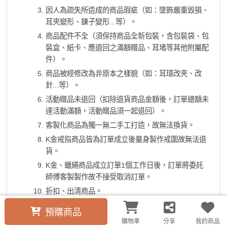
因人為疏失所造成的商品瑕疵（如：墜飾嚴重毀損、
耳夾變形、鍊子變形...等）。
商品配件不全（須保持商品全新包裝，含包裝袋、包
裝盒、紙卡、應退回之滿額贈品、耳堵等其他附屬配
件）。
商品被經修改為非原本之樣貌（如：耳環改夾、改
針...等）。
活動贈品未退回（扣除退貨商品金額後，訂單總額未
達活動滿額，活動贈品須一起退回）。
客製化商品為獨一無二手工打造，故無法換貨。
K金戒指商品皆為訂單成立後量身製作戒圍故無法退
貨。
K金、蠟繩商品成立訂單1個工作日後，訂單將委託
師傅客製製作故不接受取消訂單。
折扣、出清商品。
依台灣消費者保護法，貼身飾品：耳環（耳針、穿刺
預購商品
型）屬個人衛生用品，故無鑑賞期並基於個人衛生原
購物車
分享
我的商品