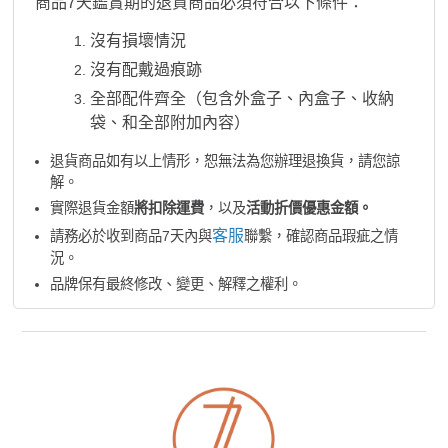
商品7天鑑賞期的退貨商品必須符合以下條件：
沒有損壞情況
沒有配戴過痕跡
全部配件齊全（包含外盒子、內盒子、收納
袋、和全部附加內容）
退貨商品如有以上情形，恕無法為您辦理退換貨，請您諒
解。
實際退貨金額
將扣除運費
，以及
活動折價優惠金額。
客服
請務必於收到商品7天內與
聯繫，確認商品瑕疵之情
況。
品牌保有最終修改、變更、解釋之權利。