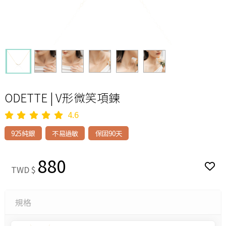
ODETTE | V形微笑項鍊
4.6
925純銀
不易過敏
保固90天
880
TWD $
規格