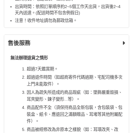
出貨時間：依照訂單順序約2~5個工作天出貨，出貨後2~4
天內送達。(配送時間不包含例假日)
注意！收件地址請勿為郵政信箱。
售後服務
無法辦理退貨之情形
超過7天鑑賞期。
超過退件時間（如超商寄件代碼過期、宅配司機多次
上門未能取件）。
因人為疏失所造成的商品瑕疵（如：墜飾嚴重毀損、
耳夾變形、鍊子變形...等）。
商品配件不全（須保持商品全新包裝，含包裝袋、包
裝盒、紙卡、應退回之滿額贈品、耳堵等其他附屬配
件）。
商品被經修改為非原本之樣貌（如：耳環改夾、改