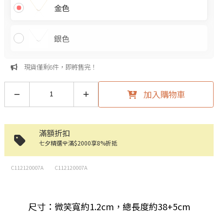
金色
銀色
現貨僅剩6件，即將售完！
加入購物車
滿額折扣
七夕精選🌹滿$2000享8%折抵
C112120007A
C112120007A
尺寸：微笑寬約1.2cm，總長度約38+5cm