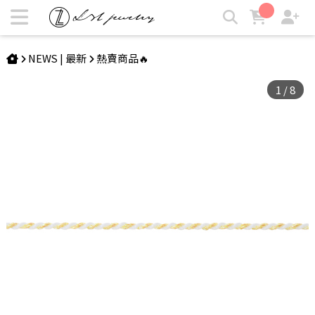
蠟繩 Alliée Pure | 檸檬蘇打 | LZL Jewelry 輕珠寶飾品
NEWS | 最新
熱賣商品🔥
1
/
8