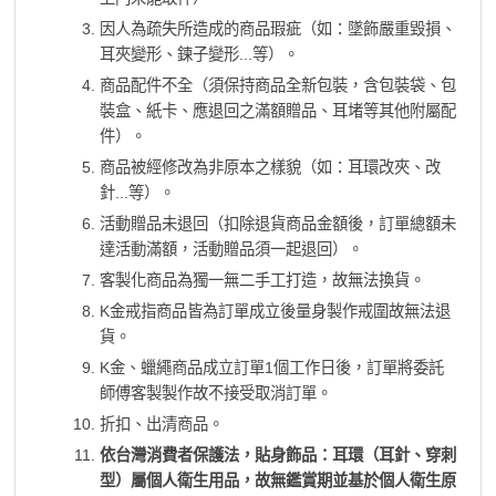
因人為疏失所造成的商品瑕疵（如：墜飾嚴重毀損、
耳夾變形、鍊子變形...等）。
商品配件不全（須保持商品全新包裝，含包裝袋、包
裝盒、紙卡、應退回之滿額贈品、耳堵等其他附屬配
件）。
商品被經修改為非原本之樣貌（如：耳環改夾、改
針...等）。
活動贈品未退回（扣除退貨商品金額後，訂單總額未
達活動滿額，活動贈品須一起退回）。
客製化商品為獨一無二手工打造，故無法換貨。
K金戒指商品皆為訂單成立後量身製作戒圍故無法退
貨。
K金、蠟繩商品成立訂單1個工作日後，訂單將委託
師傅客製製作故不接受取消訂單。
折扣、出清商品。
依台灣消費者保護法，貼身飾品：耳環（耳針、穿刺
型）屬個人衛生用品，故無鑑賞期並基於個人衛生原