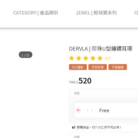
CATEGORY | 產品類別
JEWEL | 輕珠寶系列
C
DERVLA | 珍珠U型鑲鑽耳環
1
/
11
4.7
925銀針
天然珍珠
不易過敏
520
TWD $
規格
Free
預購商品，約7-14工作天可出貨！
加購