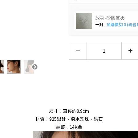
改夾-矽膠耳夾
一對 -
加購價$10 (現省
尺寸：直徑約0.9cm
材質：925銀針、淡水珍珠、鋯石
電鍍：14K金