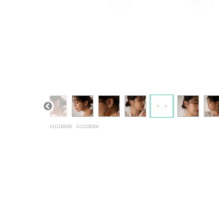
A112110010A
A112110010A