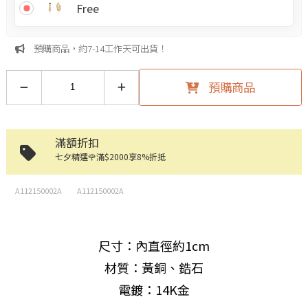
Free
預購商品，約7-14工作天可出貨！
預購商品
滿額折扣
七夕精選🌹滿$2000享8%折抵
A112150002A
A112150002A
尺寸：內直徑約1cm
材質：黃銅、鋯石
電鍍：14K金