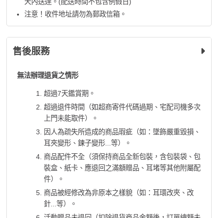
天內送達。(配送時間不包含例假日)
注意！收件地址請勿為郵政信箱。
售後服務
無法辦理退貨之情形
超過7天鑑賞期。
超過退件時間（如超商寄件代碼過期、宅配司機多次
上門未能取件）。
因人為疏失所造成的商品瑕疵（如：墜飾嚴重毀損、
耳夾變形、鍊子變形...等）。
商品配件不全（須保持商品全新包裝，含包裝袋、包
裝盒、紙卡、應退回之滿額贈品、耳堵等其他附屬配
件）。
商品被經修改為非原本之樣貌（如：耳環改夾、改
針...等）。
活動贈品未退回（扣除退貨商品金額後，訂單總額未