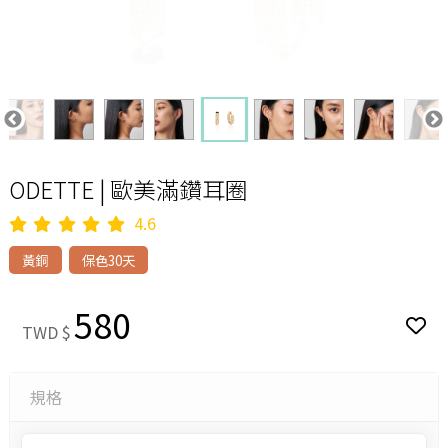
ODETTE | 歐美滿鑽耳圈
4.6
黃銅
保色30天
580
TWD $
規格