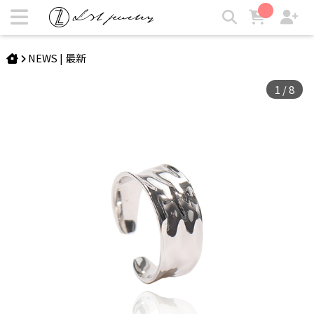
EDREI | 造型凹凸戒指 | LZL Jewelry 輕珠寶飾品
NEWS | 最新
1
/
8