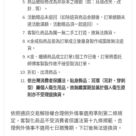
商品被經修改為非原本之樣貌（如：耳環改夾、改
針...等）。
活動贈品未退回（扣除退貨商品金額後，訂單總額未
達活動滿額，活動贈品須一起退回）。
客製化商品為獨一無二手工打造，故無法換貨。
K金戒指商品皆為訂單成立後量身製作戒圍故無法退
貨。
K金、蠟繩商品成立訂單1個工作日後，訂單將委託
師傅客製製作故不接受取消訂單。
折扣、出清商品。
依台灣消費者保護法，貼身飾品：耳環（耳針、穿刺
型）屬個人衛生用品，故無鑑賞期並基於個人衛生原
則亦不受理退換貨。
依照通訊交易解除權合理例外情事適用準則第二條規
定，客製化商品不受消費者保護法第十九條規範，合
理例外情事不適用七日猶豫期，下訂後無法退換貨。