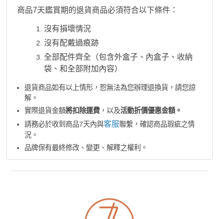
商品7天鑑賞期的退貨商品必須符合以下條件：
沒有損壞情況
沒有配戴過痕跡
全部配件齊全（包含外盒子、內盒子、收納
袋、和全部附加內容）
退貨商品如有以上情形，恕無法為您辦理退換貨，請您諒
解。
實際退貨金額
將扣除運費
，以及
活動折價優惠金額。
客服
請務必於收到商品7天內與
聯繫，確認商品瑕疵之情
況。
品牌保有最終修改、變更、解釋之權利。