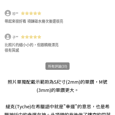
珍**
帶起來很好看 項鍊碰水幾次後還很亮
子**
比照片的細小小的，但跟精緻漂亮
很有質感
所有評論(10)
照片單獨配戴示範款為S尺寸(2mm)的單鑽，M號
(3mm)的單鑽更大。
緹克(Tyche)在希臘語中就是"幸運"的意思，也是希
臘神話中的幸運女神。此項鍊的背後做了鏤空的四葉