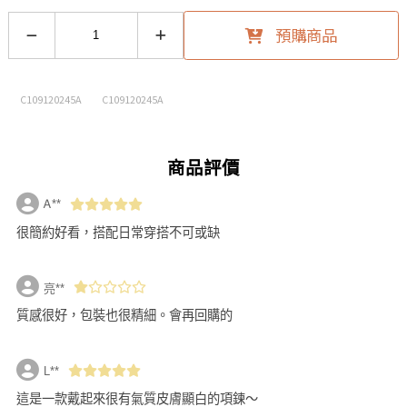
預購商品
C109120245A
C109120245A
商品評價
Ꭺ**
很簡約好看，搭配日常穿搭不可或缺
亮**
質感很好，包裝也很精細。會再回購的
L**
這是一款戴起來很有氣質皮膚顯白的項鍊～