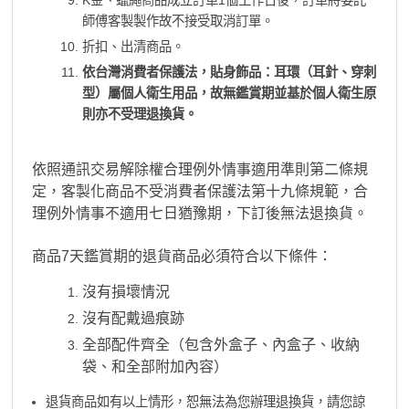
K金、蠟繩商品成立訂單1個工作日後，訂單將委託
師傅客製製作故不接受取消訂單。
折扣、出清商品。
依台灣消費者保護法，貼身飾品：耳環（耳針、穿刺
型）屬個人衛生用品，故無鑑賞期並基於個人衛生原
則亦不受理退換貨。
依照通訊交易解除權合理例外情事適用準則第二條規
定，客製化商品不受消費者保護法第十九條規範，合
理例外情事不適用七日猶豫期，下訂後無法退換貨。
商品7天鑑賞期的退貨商品必須符合以下條件：
沒有損壞情況
沒有配戴過痕跡
全部配件齊全（包含外盒子、內盒子、收納
袋、和全部附加內容）
退貨商品如有以上情形，恕無法為您辦理退換貨，請您諒