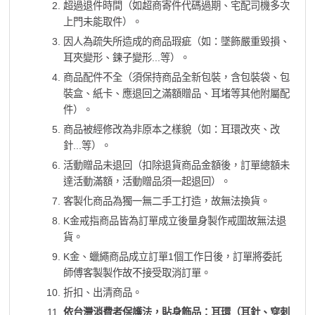
超過退件時間（如超商寄件代碼過期、宅配司機多次
上門未能取件）。
因人為疏失所造成的商品瑕疵（如：墜飾嚴重毀損、
耳夾變形、鍊子變形...等）。
商品配件不全（須保持商品全新包裝，含包裝袋、包
裝盒、紙卡、應退回之滿額贈品、耳堵等其他附屬配
件）。
商品被經修改為非原本之樣貌（如：耳環改夾、改
針...等）。
活動贈品未退回（扣除退貨商品金額後，訂單總額未
達活動滿額，活動贈品須一起退回）。
客製化商品為獨一無二手工打造，故無法換貨。
K金戒指商品皆為訂單成立後量身製作戒圍故無法退
貨。
K金、蠟繩商品成立訂單1個工作日後，訂單將委託
師傅客製製作故不接受取消訂單。
折扣、出清商品。
依台灣消費者保護法，貼身飾品：耳環（耳針、穿刺