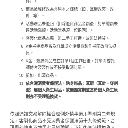
件）。
商品被經修改為非原本之樣貌（如：耳環改夾、改
針...等）。
活動贈品未退回（扣除退貨商品金額後，訂單總額未
達活動滿額，活動贈品須一起退回）。
客製化商品為獨一無二手工打造，故無法換貨。
K金戒指商品皆為訂單成立後量身製作戒圍故無法退
貨。
K金、蠟繩商品成立訂單1個工作日後，訂單將委託
師傅客製製作故不接受取消訂單。
折扣、出清商品。
依台灣消費者保護法，貼身飾品：耳環（耳針、穿刺
型）屬個人衛生用品，故無鑑賞期並基於個人衛生原
則亦不受理退換貨。
依照通訊交易解除權合理例外情事適用準則第二條規
定，客製化商品不受消費者保護法第十九條規範，合
理例外情事不適用七日猶豫期，下訂後無法退換貨。