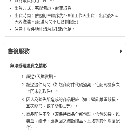
超商取貨費用：NT.70
出貨方式：宅配包裹、超商取貨
出貨時間：依照訂單順序約2~5個工作天出貨，出貨後2~4
天內送達。(配送時間不包含例假日)
注意！收件地址請勿為郵政信箱。
售後服務
無法辦理退貨之情形
超過7天鑑賞期。
超過退件時間（如超商寄件代碼過期、宅配司機多次
上門未能取件）。
因人為疏失所造成的商品瑕疵（如：墜飾嚴重毀損、
耳夾變形、鍊子變形...等）。
商品配件不全（須保持商品全新包裝，含包裝袋、包
裝盒、紙卡、應退回之滿額贈品、耳堵等其他附屬配
件）。