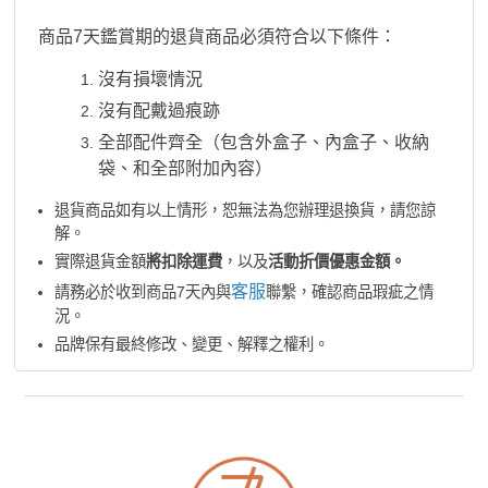
商品7天鑑賞期的退貨商品必須符合以下條件：
沒有損壞情況
沒有配戴過痕跡
全部配件齊全（包含外盒子、內盒子、收納
袋、和全部附加內容）
退貨商品如有以上情形，恕無法為您辦理退換貨，請您諒
解。
實際退貨金額
將扣除運費
，以及
活動折價優惠金額。
客服
請務必於收到商品7天內與
聯繫，確認商品瑕疵之情
況。
品牌保有最終修改、變更、解釋之權利。