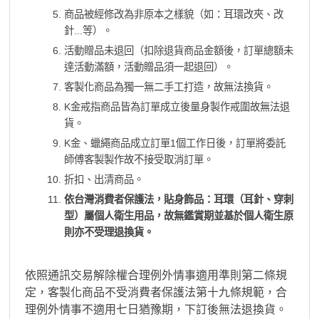
商品被經修改為非原本之樣貌（如：耳環改夾、改
針...等）。
活動贈品未退回（扣除退貨商品金額後，訂單總額未
達活動滿額，活動贈品須一起退回）。
客製化商品為獨一無二手工打造，故無法換貨。
K金戒指商品皆為訂單成立後量身製作戒圍故無法退
貨。
K金、蠟繩商品成立訂單1個工作日後，訂單將委託
師傅客製製作故不接受取消訂單。
折扣、出清商品。
依台灣消費者保護法，貼身飾品：耳環（耳針、穿刺
型）屬個人衛生用品，故無鑑賞期並基於個人衛生原
則亦不受理退換貨。
依照通訊交易解除權合理例外情事適用準則第二條規
定，客製化商品不受消費者保護法第十九條規範，合
理例外情事不適用七日猶豫期，下訂後無法退換貨。