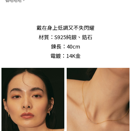
香哈哈哈。
戴在身上低調又不失閃耀
材質：S925純銀、鋯石
鍊長：40cm
電鍍：14K金