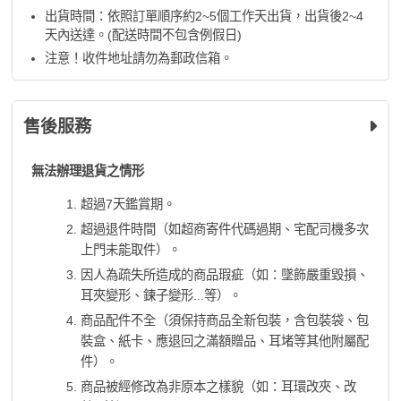
出貨時間：依照訂單順序約2~5個工作天出貨，出貨後2~4
天內送達。(配送時間不包含例假日)
注意！收件地址請勿為郵政信箱。
售後服務
無法辦理退貨之情形
超過7天鑑賞期。
超過退件時間（如超商寄件代碼過期、宅配司機多次
上門未能取件）。
因人為疏失所造成的商品瑕疵（如：墜飾嚴重毀損、
耳夾變形、鍊子變形...等）。
商品配件不全（須保持商品全新包裝，含包裝袋、包
裝盒、紙卡、應退回之滿額贈品、耳堵等其他附屬配
件）。
商品被經修改為非原本之樣貌（如：耳環改夾、改