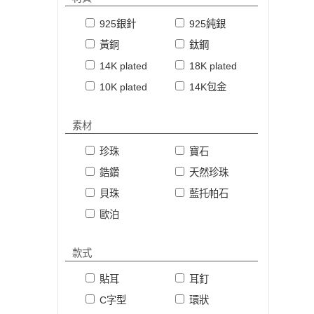
925銀針
925純銀
黃銅
鈦鋼
14K plated
18K plated
10K plated
14K包金
素材
珍珠
寶石
鋯鑽
天然珍珠
貝珠
藍托帕石
歐泊
款式
貼耳
耳釘
C字型
環狀