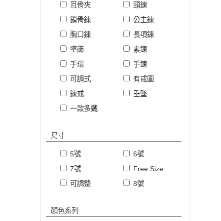
耳骨夾
頸鍊
鎖骨鍊
公主鍊
胸口鍊
長項鍊
墜飾
素鍊
手環
手鍊
可調式
有戒圍
鍊戒
垂墜
一款多戴
尺寸
5號
6號
7號
Free Size
可調整
8號
顏色系列