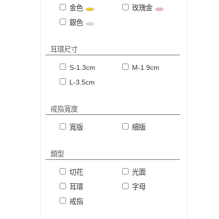
金色
玫瑰金
銀色
耳環尺寸
S-1.3cm
M-1.9cm
L-3.5cm
戒指寬度
寬版
細版
類型
切花
光面
耳環
字母
戒指