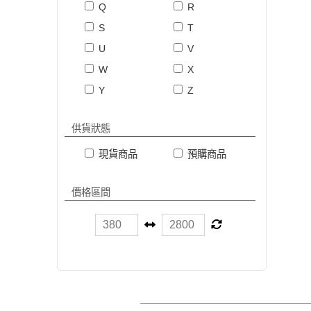
Q
R
S
T
U
V
W
X
Y
Z
供貨狀態
現貨商品
預購商品
價格區間