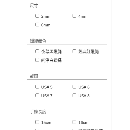
尺寸
2mm
4mm
6mm
蠟繩顏色
夜幕黑蠟繩
經典紅蠟繩
純淨白蠟繩
戒圍
US# 5
US# 6
US# 7
US# 8
手鍊長度
15cm
16cm