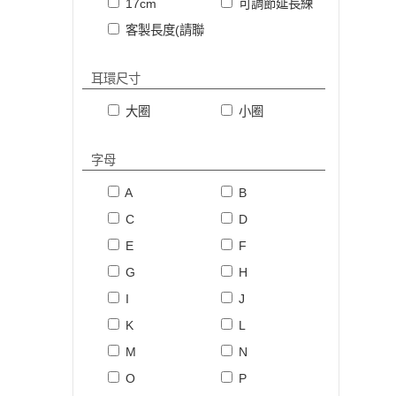
17cm
可調節延長練
客製長度(請聯繫客服或備註)
耳環尺寸
大圈
小圈
字母
A
B
C
D
E
F
G
H
I
J
K
L
M
N
O
P