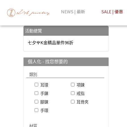
1111🔥精選5件85折、3件88折、2件9折 | LZL Jewelry 輕珠寶
NEWS | 最新
SALE | 優惠
活動總覽
七夕🌹K金精品單件96折
個人化 - 找您想要的
類別
耳環
項鍊
手鍊
戒指
腳鍊
耳骨夾
手環
材質