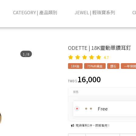
CATEGORY | 產品類別
JEWEL | 輕珠寶系列
C
ODETTE | 18K靈動單鑽耳釘
1
/
8
4.7
18K金
75%純黃金
鑽石
一年保固
16,000
TWD $
規格
Free
現貨僅剩1件，即將售完！