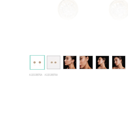
A110130076A
A110130076A