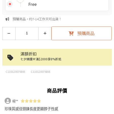
Free
預購商品，約7-14工作天可出貨！
預購商品
滿額折扣
七夕精選🌹滿$2000享8%折抵
C110120076BB
C110120076BB
商品評價
楊**
珍珠質感佳頸鍊長度更顯脖子性感