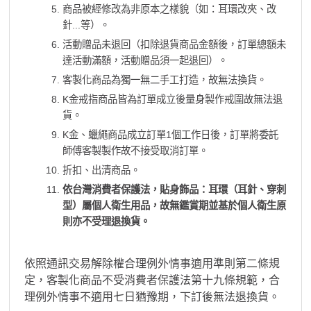
商品被經修改為非原本之樣貌（如：耳環改夾、改
針...等）。
活動贈品未退回（扣除退貨商品金額後，訂單總額未
達活動滿額，活動贈品須一起退回）。
客製化商品為獨一無二手工打造，故無法換貨。
K金戒指商品皆為訂單成立後量身製作戒圍故無法退
貨。
K金、蠟繩商品成立訂單1個工作日後，訂單將委託
師傅客製製作故不接受取消訂單。
折扣、出清商品。
依台灣消費者保護法，貼身飾品：耳環（耳針、穿刺
型）屬個人衛生用品，故無鑑賞期並基於個人衛生原
則亦不受理退換貨。
依照通訊交易解除權合理例外情事適用準則第二條規
定，客製化商品不受消費者保護法第十九條規範，合
理例外情事不適用七日猶豫期，下訂後無法退換貨。