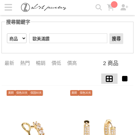
【歐美滿鑽】搜尋結果 | LZL Jewelry 輕珠寶飾品
搜尋關鍵字
搜尋
2 商品
最新
熱門
暢銷
價低
價高
黃銅
保色30天
保固60天
黃銅
保色30天