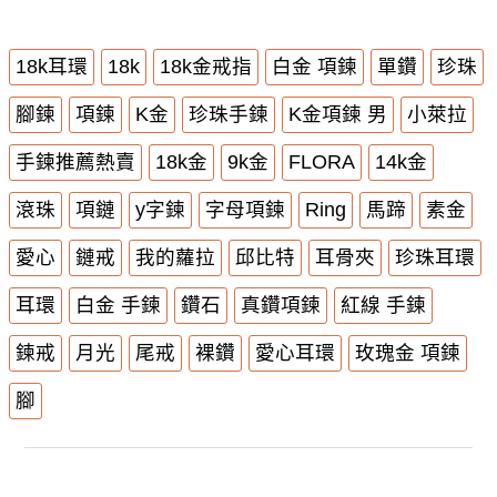
18k耳環
18k
18k金戒指
白金 項鍊
單鑽
珍珠
腳鍊
項鍊
K金
珍珠手鍊
K金項鍊 男
小萊拉
手鍊推薦熱賣
18k金
9k金
FLORA
14k金
滾珠
項鏈
y字鍊
字母項鍊
Ring
馬蹄
素金
愛心
鏈戒
我的蘿拉
邱比特
耳骨夾
珍珠耳環
耳環
白金 手鍊
鑽石
真鑽項鍊
紅線 手鍊
鍊戒
月光
尾戒
裸鑽
愛心耳環
玫瑰金 項鍊
腳