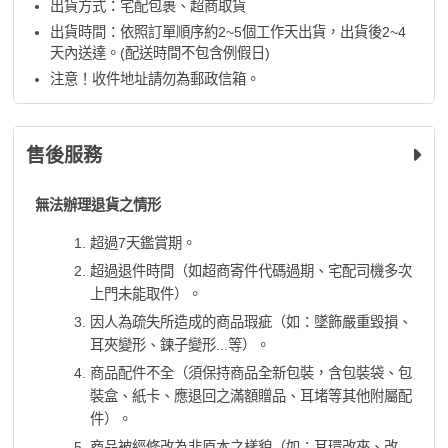
出貨方式：宅配包裹、超商取貨
出貨時間：依照訂單順序約2~5個工作天出貨，出貨後2~4
天內送達。(配送時間不包含例假日)
注意！收件地址請勿為郵政信箱。
售後服務
無法辦理退貨之情形
超過7天鑑賞期。
超過退件時間（如超商寄件代碼過期、宅配司機多次
上門未能取件）。
因人為疏失所造成的商品瑕疵（如：墜飾嚴重毀損、
耳夾變形、鍊子變形...等）。
商品配件不全（須保持商品全新包裝，含包裝袋、包
裝盒、紙卡、應退回之滿額贈品、耳堵等其他附屬配
件）。
商品被經修改為非原本之樣貌（如：耳環改夾、改