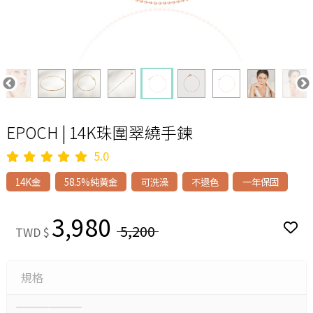
EPOCH | 14K珠圍翠繞手鍊
5.0
14K金
58.5%純黃金
可洗澡
不退色
一年保固
3,980
5,200
TWD $
規格