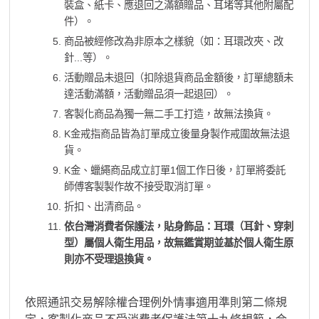
裝盒、紙卡、應退回之滿額贈品、耳堵等其他附屬配
件）。
商品被經修改為非原本之樣貌（如：耳環改夾、改
針...等）。
活動贈品未退回（扣除退貨商品金額後，訂單總額未
達活動滿額，活動贈品須一起退回）。
客製化商品為獨一無二手工打造，故無法換貨。
K金戒指商品皆為訂單成立後量身製作戒圍故無法退
貨。
K金、蠟繩商品成立訂單1個工作日後，訂單將委託
師傅客製製作故不接受取消訂單。
折扣、出清商品。
依台灣消費者保護法，貼身飾品：耳環（耳針、穿刺
型）屬個人衛生用品，故無鑑賞期並基於個人衛生原
則亦不受理退換貨。
依照通訊交易解除權合理例外情事適用準則第二條規