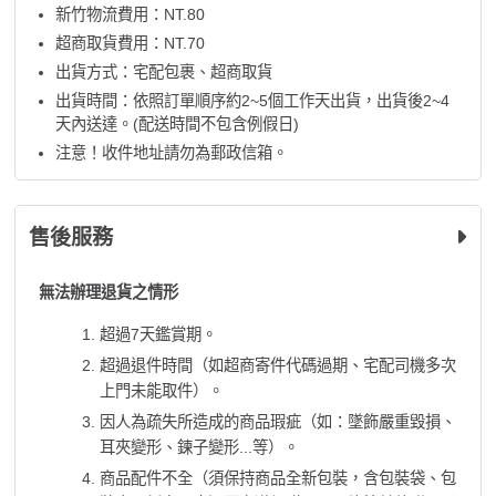
新竹物流費用：NT.80
超商取貨費用：NT.70
出貨方式：宅配包裹、超商取貨
出貨時間：依照訂單順序約2~5個工作天出貨，出貨後2~4
天內送達。(配送時間不包含例假日)
注意！收件地址請勿為郵政信箱。
售後服務
無法辦理退貨之情形
超過7天鑑賞期。
超過退件時間（如超商寄件代碼過期、宅配司機多次
上門未能取件）。
因人為疏失所造成的商品瑕疵（如：墜飾嚴重毀損、
耳夾變形、鍊子變形...等）。
商品配件不全（須保持商品全新包裝，含包裝袋、包