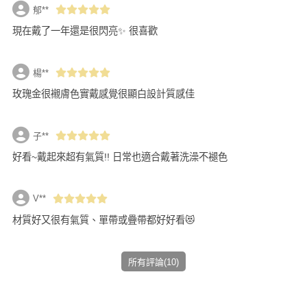
郁**
現在戴了一年還是很閃亮✨ 很喜歡
楊**
玫瑰金很襯膚色實戴感覺很顯白設計質感佳
子**
好看~戴起來超有氣質!! 日常也適合戴著洗澡不褪色
V**
材質好又很有氣質、單帶或疊帶都好好看😻
所有評論(10)